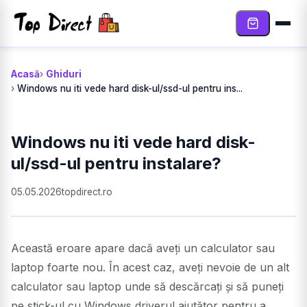
Sari la conținut
Acasă
Ghiduri
Windows nu iti vede hard disk-ul/ssd-ul pentru ins...
Windows nu iti vede hard disk-
ul/ssd-ul pentru instalare?
05.05.2026
topdirect.ro
Această eroare apare dacă aveți un calculator sau
laptop foarte nou. În acest caz, aveți nevoie de un alt
calculator sau laptop unde să descărcați și să puneți
pe stick-ul cu Windows driverul ajutător pentru a