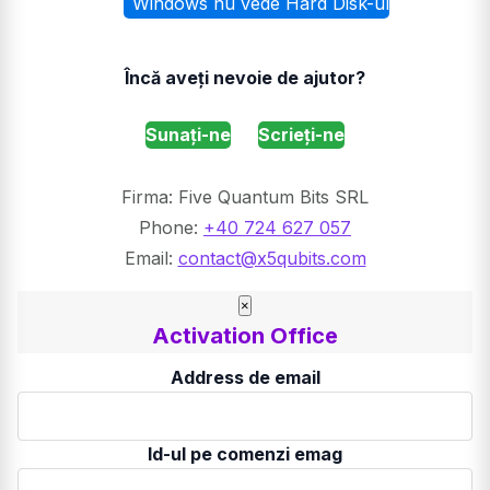
Windows nu vede Hard Disk-ul
Încă aveți nevoie de ajutor?
Sunați-ne
Scrieți-ne
Firma: Five Quantum Bits SRL
Phone:
+40 724 627 057
Email:
contact@x5qubits.com
×
Activation Office
Address de email
Id-ul pe comenzi emag