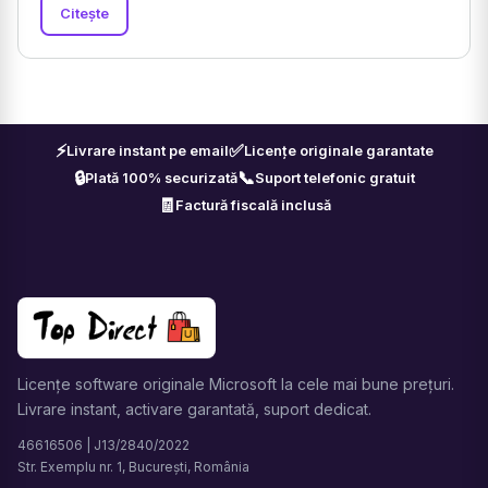
Citește
⚡
✅
Livrare instant pe email
Licențe originale garantate
🔒
📞
Plată 100% securizată
Suport telefonic gratuit
🧾
Factură fiscală inclusă
Licențe software originale Microsoft la cele mai bune prețuri.
Livrare instant, activare garantată, suport dedicat.
46616506 | J13/2840/2022
Str. Exemplu nr. 1, București, România