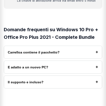
La chiave di attivazione arriva via email entro 5 minuti
Domande frequenti su Windows 10 Pro +
Office Pro Plus 2021 - Complete Bundle
+
Carrelloa contiene il pacchetto?
Il pacchetto include una licenza Windows e una licenza
Office secondo la variante del prodotto.
+
E adatto a un nuovo PC?
Si. I pacchetti sono pensati per una configurazione
rapida.
+
Il supporto e incluso?
Si. E incluso supporto per installazione e attivazione.