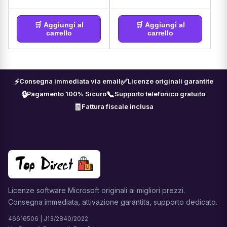
🛒 Aggiungi al
🛒 Aggiungi al
carrello
carrello
⚡
✅
Consegna immediata via email
Licenze originali garantite
🔒
📞
Pagamento 100% Sicuro
Supporto telefonico gratuito
🧾
Fattura fiscale inclusa
Licenze software Microsoft originali ai migliori prezzi.
Consegna immediata, attivazione garantita, supporto dedicato.
46616506 | J13/2840/2022