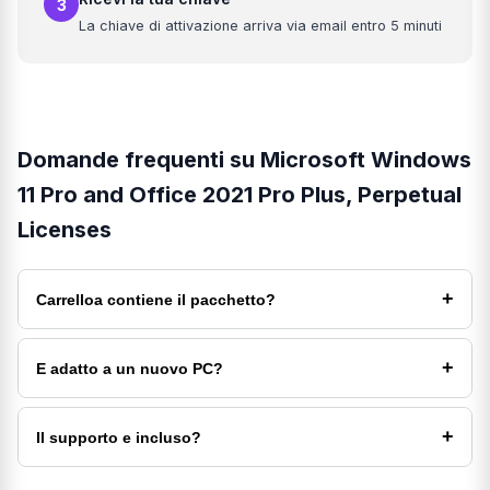
3
La chiave di attivazione arriva via email entro 5 minuti
Domande frequenti su Microsoft Windows
11 Pro and Office 2021 Pro Plus, Perpetual
Licenses
+
Carrelloa contiene il pacchetto?
Il pacchetto include una licenza Windows e una licenza
Office secondo la variante del prodotto.
+
E adatto a un nuovo PC?
Si. I pacchetti sono pensati per una configurazione
rapida.
+
Il supporto e incluso?
Si. E incluso supporto per installazione e attivazione.