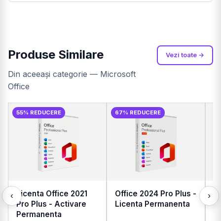
Daca intampini probleme la activare, echipa noastra de
suport te ajuta rapid prin email. Rata de rezolvare este de
100% pentru produsele noastre.
Produse Similare
Vezi toate →
Din aceeași categorie — Microsoft
Office
55% REDUCERE
67% REDUCERE
Licenta Office 2021
Office 2024 Pro Plus -
O
‹
›
Pro Plus - Activare
Licenta Permanenta
B
Permanenta
W