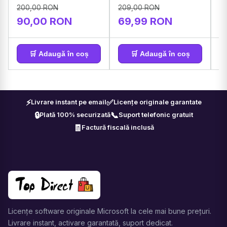
200,00 RON
209,00 RON
90,00 RON
69,99 RON
9
🛒 Adaugă în coș
🛒 Adaugă în coș
⚡
✅
Livrare instant pe email
Licențe originale garantate
🔒
📞
Plată 100% securizată
Suport telefonic gratuit
🧾
Factură fiscală inclusă
Licențe software originale Microsoft la cele mai bune prețuri.
Livrare instant, activare garantată, suport dedicat.