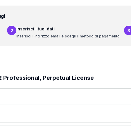
ggi
Inserisci i tuoi dati
2
3
Inserisci l'indirizzo email e scegli il metodo di pagamento
 Professional, Perpetual License
nti professionali.
pecificata.