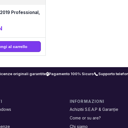
 2019 Professional,
N
ngi al carrello
🔒
📞
icenze originali garantite
Pagamento 100% Sicuro
Supporto telefon
I
INFORMAZIONI
ndows
Achizitii S.E.A.P & Garanție
Come or su are?
icenze
Chi siamo