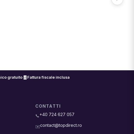
🧾
ico gratuito
Fattura fiscale inclusa
CONTATTI
+40 724 627 057
📞
contact@topdirect.ro
✉️