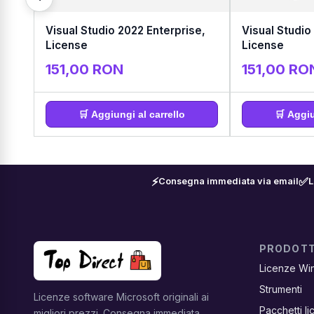
Visual Studio 2022 Enterprise,
Visual Studio
License
License
151,00 RON
151,00 RO
🛒 Aggiungi al carrello
🛒 Aggiu
⚡
✅
Consegna immediata via email
L
PRODOTT
Licenze Wi
Strumenti
Licenze software Microsoft originali ai
Pacchetti l
migliori prezzi. Consegna immediata,