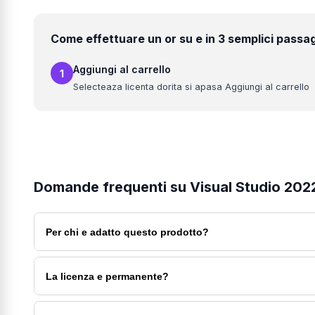
Come effettuare un or su e in 3 semplici passa
Aggiungi al carrello
1
Selecteaza licenta dorita si apasa Aggiungi al carrello
Domande frequenti su Visual Studio 2022
Per chi e adatto questo prodotto?
E pensato per aziende, amministratori IT, sviluppatori e ute
La licenza e permanente?
Si, la licenza e indicata come permanente per l edizione s