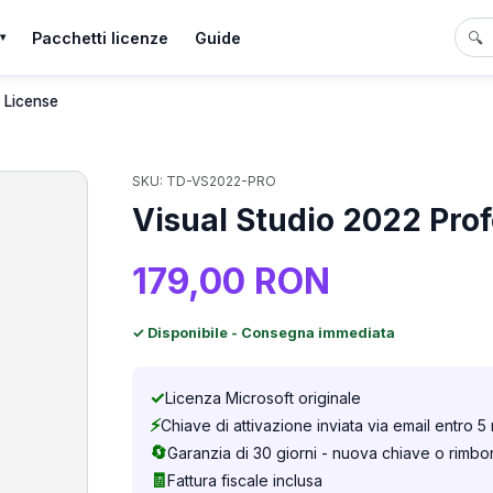
i
Pacchetti licenze
Guide
🔍
▾
l License
SKU: TD-VS2022-PRO
Visual Studio 2022 Prof
179,00 RON
✓ Disponibile - Consegna immediata
✓
Licenza Microsoft originale
⚡
Chiave di attivazione inviata via email entro 5 
🔄
Garanzia di 30 giorni - nuova chiave o rimbo
🧾
Fattura fiscale inclusa