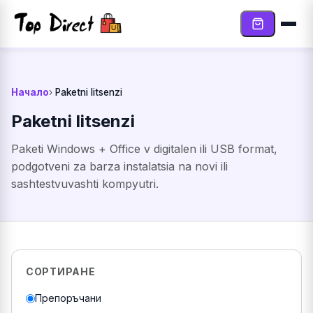
Към съдържанието
Начало
Paketni litsenzi
Paketni litsenzi
Paketi Windows + Office v digitalen ili USB format,
podgotveni za barza instalatsia na novi ili
sashtestvuvashti kompyutri.
СОРТИРАНЕ
Препоръчани