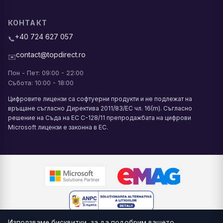
КОНТАКТ
+40 724 627 057
📞
contact@topdirect.ro
✉️
Пон - Пет: 09:00 - 22:00
Събота: 10:00 - 18:00
Цифровите лицензи са софтуерни продукти и не подлежат на
връщане съгласно Директива 2011/83/ЕС чл. 16(m). Съгласно
решение на Съда на ЕС C-128/11 препродажбата на цифрови
Microsoft лицензи е законна в ЕС.
Използваме бисквитки, за да подобрим вашето