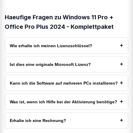
Haeufige Fragen zu Windows 11 Pro +
Office Pro Plus 2024 - Komplettpaket
+
Wie erhalte ich meinen Lizenzschlüssel?
Ihr digitaler Lizenzschlüssel wird Ihnen unmittelbar nach
dem Kauf per E-Mail zugesandt.
+
Ist dies eine originale Microsoft Lizenz?
Ja, Sie erhalten eine originale und gültige Lizenz für die
Aktivierung Ihrer Software.
+
Kann ich die Software auf mehreren PCs installieren?
Diese Lizenz ist für die Installation und Aktivierung auf
einem einzigen PC vorgesehen.
+
Was ist, wenn ich Hilfe bei der Aktivierung benötige?
Unser Kundenservice steht Ihnen bei Fragen zur
Installation und Aktivierung jederzeit gerne zur
+
Erhalte ich eine Rechnung?
Verfügung.
Ja, eine ordnungsgemäße Rechnung wird Ihnen